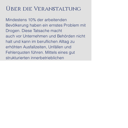
Über die Veranstaltung
Mindestens 10% der arbeitenden
Bevölkerung haben ein ernstes Problem mit
Drogen. Diese Tatsache macht
auch vor Unternehmen und Behörden nicht
halt und kann im beruflichen Alltag zu
erhöhten Ausfallzeiten, Unfällen und
Fehlerquoten führen. Mittels eines gut
strukturierten innerbetrieblichen
Suchtkonzepts und einer gelebten
Betriebsvereinbarung kann die Prävention
von Suchterkrankungen und das Erkennen
von suchtbedingten Störungen auch
arbeitgeberseitig unterstützt werden.
Insbesondere das
Tabu „Drogenkonsum“ und die
Diese Veranstaltung
schwierige Gesprächsführung mit
Betroffenen werden hier thematisiert. Das
teilen
Seminar gibt medizinische,
arbeitsrechtliche und gesellschaftliche Hint
ergrundinformationen zu diesem